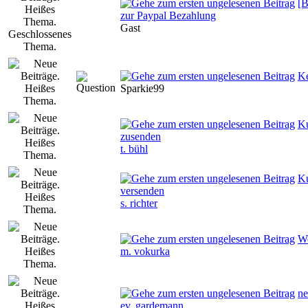
[B
zur Paypal Bezahlung
Gast
Ke
Sparkie99
Ku
zusenden
t. bühl
Ku
versenden
s. richter
W
m. vokurka
ne
ev. gardemann