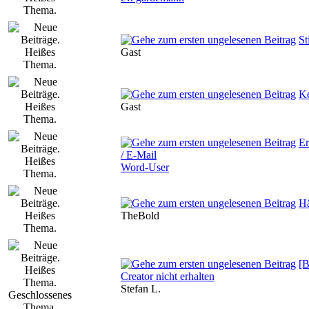
St
Gast
Ke
Gast
Er
/ E-Mail
Word-User
Hä
TheBold
[B
Creator nicht erhalten
Stefan L.