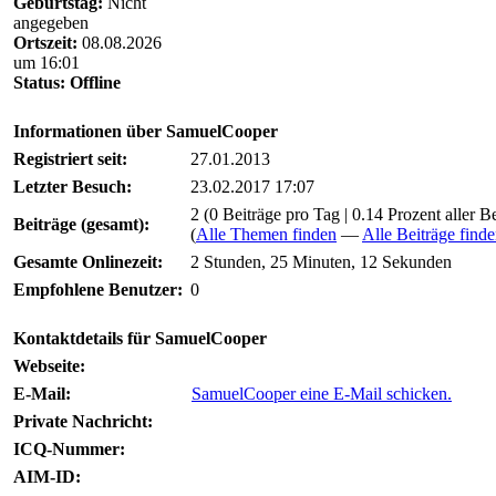
Geburtstag:
Nicht
angegeben
Ortszeit:
08.08.2026
um 16:01
Status:
Offline
Informationen über SamuelCooper
Registriert seit:
27.01.2013
Letzter Besuch:
23.02.2017 17:07
2 (0 Beiträge pro Tag | 0.14 Prozent aller B
Beiträge (gesamt):
(
Alle Themen finden
—
Alle Beiträge find
Gesamte Onlinezeit:
2 Stunden, 25 Minuten, 12 Sekunden
Empfohlene Benutzer:
0
Kontaktdetails für SamuelCooper
Webseite:
E-Mail:
SamuelCooper eine E-Mail schicken.
Private Nachricht:
ICQ-Nummer:
AIM-ID: