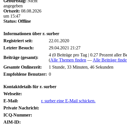
Geburtstag:
Nicht
angegeben
Ortszeit:
08.08.2026
um 15:47
Status:
Offline
Informationen über r. surber
Registriert seit:
22.01.2020
Letzter Besuch:
29.04.2021 21:27
4 (0 Beiträge pro Tag | 0.27 Prozent aller B
Beiträge (gesamt):
(
Alle Themen finden
—
Alle Beiträge find
Gesamte Onlinezeit:
1 Stunde, 33 Minuten, 46 Sekunden
Empfohlene Benutzer:
0
Kontaktdetails für r. surber
Webseite:
E-Mail:
r. surber eine E-Mail schicken.
Private Nachricht:
ICQ-Nummer:
AIM-ID: