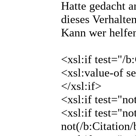
Hatte gedacht an
dieses Verhalten
Kann wer helfe
<xsl:if test="/b
<xsl:value-of s
</xsl:if>
<xsl:if test="n
<xsl:if test="no
not(/b:Citation