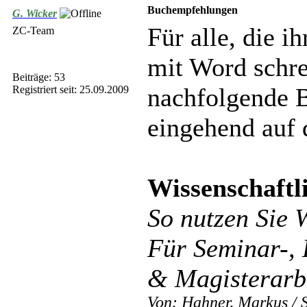
Buchempfehlungen
G. Wicker
Für alle, die 
ZC-Team
mit Word schre
Beiträge: 53
nachfolgende B
Registriert seit: 25.09.2009
eingehend auf 
Wissenschaftl
So nutzen Sie 
Für Seminar-, 
& Magisterarbe
Von: Hahner, Markus / S