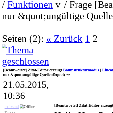
/
Funktionen
/
Frage [Bea
nur &quot;ungültige Quell
Seiten (2):
« Zurück
1
2
[Beantwortet] Zitat-Editor erzeugt
Baumstrukturmodus
|
Linea
nur &quot;ungültige Quellen&quot;
«»
21.05.2015,
10:36
[Beantwortet] Zitat-Editor erzeu
m. brand
Kunde