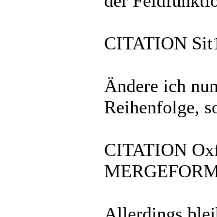
der Feldfunkti
CITATION Sit1
Ändere ich nun
Reihenfolge, so
CITATION Oxf0
MERGEFOR
Allerdings bl