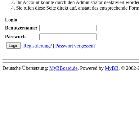
Ihr Account könnte durch den Administrator deaktiviert worden
Sie rufen diese Seite direkt auf, anstatt das entsprechende Fo
Login
Benutzername:
Passwort:
Registrierung?
|
Passwort vergessen?
Deutsche Übersetzung:
MyBBoard.de
, Powered by
MyBB
, © 2002